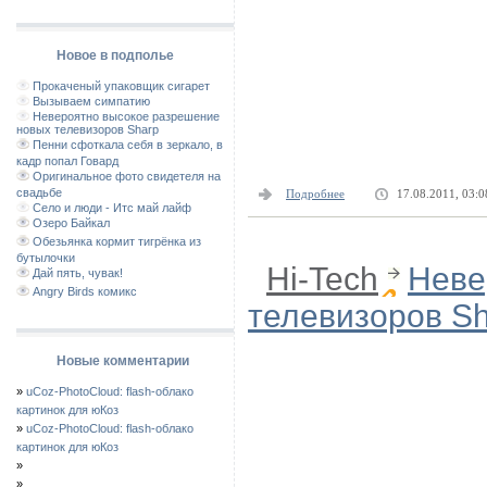
Новое в подполье
Прокаченый упаковщик сигарет
Вызываем симпатию
Невероятно высокое разрешение
новых телевизоров Sharp
Пенни сфоткала себя в зеркало, в
кадр попал Говард
Оригинальное фото свидетеля на
свадьбе
Подробнее
17.08.2011, 03:0
Село и люди - Итс май лайф
Озеро Байкал
Обезьянка кормит тигрёнка из
бутылочки
Hi-Tech
Неве
Дай пять, чувак!
Angry Birds комикс
телевизоров S
Новые комментарии
»
uCoz-PhotoCloud: flash-облако
картинок для юКоз
»
uCoz-PhotoCloud: flash-облако
картинок для юКоз
»
»