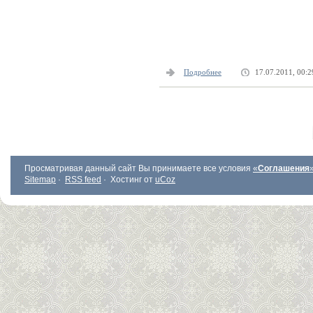
Подробнее
17.07.2011, 00:2
Просматривая данный сайт Вы принимаете все условия
«
Соглашения
Sitemap
·
RSS feed
·
Хостинг от
uCoz