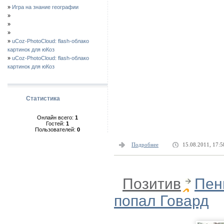
»
Игра на знание географии
»
»
»
»
uCoz-PhotoCloud: flash-облако
картинок для юКоз
»
uCoz-PhotoCloud: flash-облако
картинок для юКоз
Статистика
Онлайн всего:
1
Гостей:
1
Пользователей:
0
Подробнее
15.08.2011, 17:5
Позитив
Пен
попал Говард