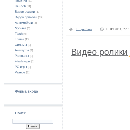
Позитив
[71]
Hi-Tech
[11]
Видео ролики
[47]
Видео приколы
[39]
Автомобили
[3]
Музыка
[0]
Подробнее
09.09.2011, 22:3
Flash
[6]
Клипы
[13]
Фильмы
[0]
Видео ролики
Анекдоты
[3]
Рассказы
[2]
Flash игры
[2]
PC игры
[0]
Разное
[11]
Форма входа
Поиск