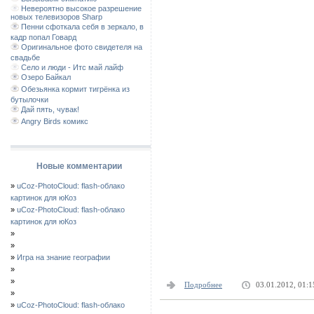
Невероятно высокое разрешение
новых телевизоров Sharp
Пенни сфоткала себя в зеркало, в
кадр попал Говард
Оригинальное фото свидетеля на
свадьбе
Село и люди - Итс май лайф
Озеро Байкал
Обезьянка кормит тигрёнка из
бутылочки
Дай пять, чувак!
Angry Birds комикс
Новые комментарии
»
uCoz-PhotoCloud: flash-облако
картинок для юКоз
»
uCoz-PhotoCloud: flash-облако
картинок для юКоз
»
»
»
Игра на знание географии
»
»
Подробнее
03.01.2012, 01:1
»
»
uCoz-PhotoCloud: flash-облако