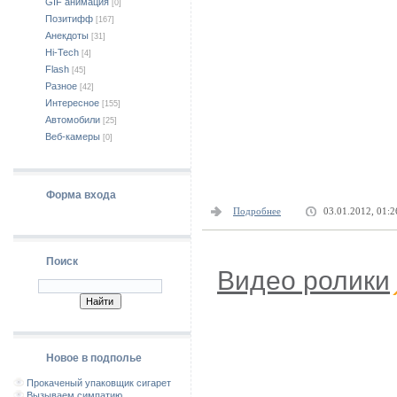
GIF анимация
[0]
Позитифф
[167]
Анекдоты
[31]
Hi-Tech
[4]
Flash
[45]
Разное
[42]
Интересное
[155]
Автомобили
[25]
Веб-камеры
[0]
Форма входа
Подробнее
03.01.2012, 01:2
Поиск
Видео ролики
Новое в подполье
Прокаченый упаковщик сигарет
Вызываем симпатию