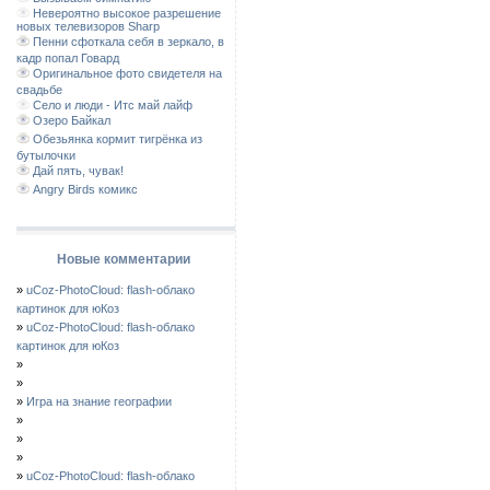
Невероятно высокое разрешение
новых телевизоров Sharp
Пенни сфоткала себя в зеркало, в
кадр попал Говард
Оригинальное фото свидетеля на
свадьбе
Село и люди - Итс май лайф
Озеро Байкал
Обезьянка кормит тигрёнка из
бутылочки
Дай пять, чувак!
Angry Birds комикс
Новые комментарии
»
uCoz-PhotoCloud: flash-облако
картинок для юКоз
»
uCoz-PhotoCloud: flash-облако
картинок для юКоз
»
»
»
Игра на знание географии
»
»
»
»
uCoz-PhotoCloud: flash-облако