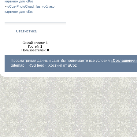
картинок для юКоз
»
uCoz-PhotoCloud: flash-облако
картинок для юКоз
Статистика
Онлайн всего:
1
Гостей:
1
Пользователей:
0
Просматривая данный сайт Вы принимаете все условия
«
Соглашения
Sitemap
·
RSS feed
·
Хостинг от
uCoz