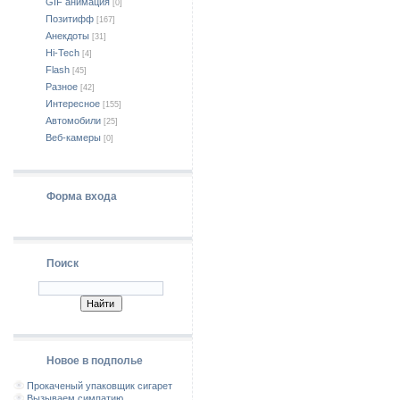
GIF анимация
[0]
Позитифф
[167]
Анекдоты
[31]
Hi-Tech
[4]
Flash
[45]
Разное
[42]
Интересное
[155]
Автомобили
[25]
Веб-камеры
[0]
Форма входа
Поиск
Новое в подполье
Прокаченый упаковщик сигарет
Вызываем симпатию