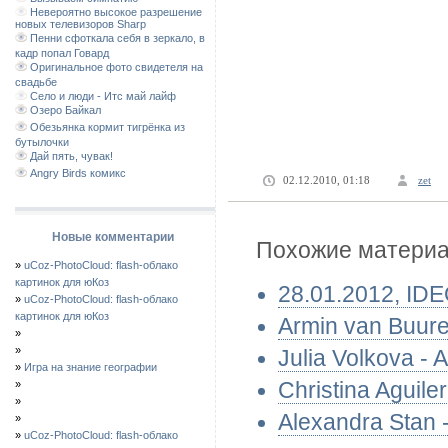
Невероятно высокое разрешение
новых телевизоров Sharp
Пенни сфоткала себя в зеркало, в
кадр попал Говард
Оригинальное фото свидетеля на
свадьбе
Село и люди - Итс май лайф
Озеро Байкал
Обезьянка кормит тигрёнка из
бутылочки
Дай пять, чувак!
Angry Birds комикс
02.12.2010, 01:18
zet
Новые комментарии
Похожие материал
»
uCoz-PhotoCloud: flash-облако
картинок для юКоз
28.01.2012, I
»
uCoz-PhotoCloud: flash-облако
картинок для юКоз
Armin van Buuren
»
»
Julia Volkova - 
»
Игра на знание географии
Christina Aguil
»
»
Alexandra Stan 
»
»
uCoz-PhotoCloud: flash-облако