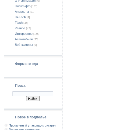
GIF анимация
[0]
Позитифф
[167]
Анекдоты
[31]
Hi-Tech
[4]
Flash
[45]
Разное
[42]
Интересное
[155]
Автомобили
[25]
Веб-камеры
[0]
Форма входа
Поиск
Новое в подполье
Прокаченый упаковщик сигарет
Вызываем симпатию