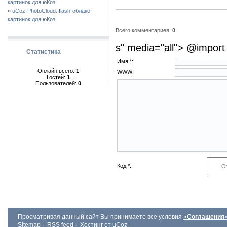
картинок для юКоз
»
uCoz-PhotoCloud: flash-облако
картинок для юКоз
Всего комментариев:
0
s" media="all"> @import 
Статистика
Имя *:
Онлайн всего:
1
WWW:
Гостей:
1
Пользователей:
0
Код *:
Просматривая данный сайт Вы принимаете все условия
«
Соглашения
Sitemap
·
RSS feed
·
Хостинг от
uCoz