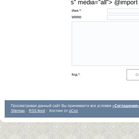
s" media="all"> @import 
Имя *:
WWW:
Код *:
Просматривая данный сайт Вы принимаете все условия
«
Соглашения
Sitemap
·
RSS feed
·
Хостинг от
uCoz