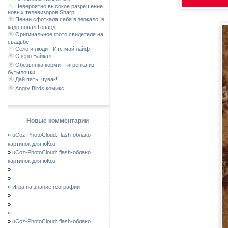
Невероятно высокое разрешение
новых телевизоров Sharp
Пенни сфоткала себя в зеркало, в
кадр попал Говард
Оригинальное фото свидетеля на
свадьбе
Село и люди - Итс май лайф
Озеро Байкал
Обезьянка кормит тигрёнка из
бутылочки
Дай пять, чувак!
Angry Birds комикс
Новые комментарии
»
uCoz-PhotoCloud: flash-облако
картинок для юКоз
»
uCoz-PhotoCloud: flash-облако
картинок для юКоз
»
»
»
Игра на знание географии
»
»
»
»
uCoz-PhotoCloud: flash-облако