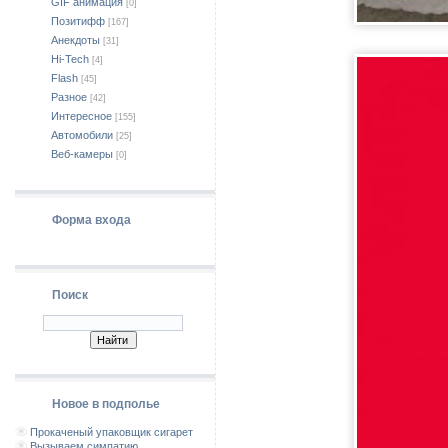
GIF анимация
[0]
Позитифф
[167]
Анекдоты
[31]
Hi-Tech
[4]
Flash
[45]
Разное
[42]
Интересное
[155]
Автомобили
[25]
Веб-камеры
[0]
Форма входа
Поиск
Новое в подполье
Прокаченый упаковщик сигарет
Вызываем симпатию