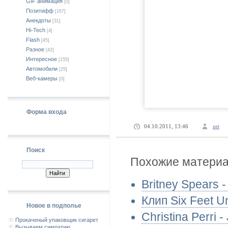
GIF анимация
[0]
Позитифф
[167]
Анекдоты
[31]
Hi-Tech
[4]
Flash
[45]
Разное
[42]
Интересное
[155]
Автомобили
[25]
Веб-камеры
[0]
Форма входа
04.10.2011, 13:46
zet
Поиск
Похожие материал
Britney Spears -
Клип Six Feet U
Новое в подполье
Christina Perri -
Прокаченый упаковщик сигарет
Вызываем симпатию