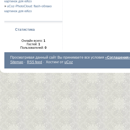
картинок для юКоз
»
uCoz-PhotoCloud: flash-облако
картинок для юКоз
Статистика
Онлайн всего:
1
Гостей:
1
Пользователей:
0
Просматривая данный сайт Вы принимаете все условия
«
Соглашения
Sitemap
·
RSS feed
·
Хостинг от
uCoz