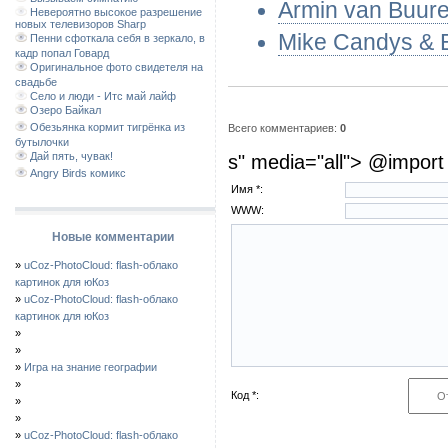
Armin van Buuren
Невероятно высокое разрешение
новых телевизоров Sharp
Mike Candys & Ev
Пенни сфоткала себя в зеркало, в
кадр попал Говард
Оригинальное фото свидетеля на
свадьбе
Село и люди - Итс май лайф
Озеро Байкал
Обезьянка кормит тигрёнка из
Всего комментариев:
0
бутылочки
Дай пять, чувак!
s" media="all"> @import 
Angry Birds комикс
Имя *:
WWW:
Новые комментарии
»
uCoz-PhotoCloud: flash-облако
картинок для юКоз
»
uCoz-PhotoCloud: flash-облако
картинок для юКоз
»
»
»
Игра на знание географии
»
Код *:
»
»
»
uCoz-PhotoCloud: flash-облако