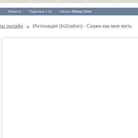
я
Новости
Подполье z.ch
Начать
Обзор Сети
пы онлайн
Интонация (In2nation) - Скажи как мне жить