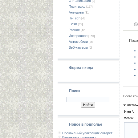
GIF анимация
[0]
Позитифф
[167]
Анекдоты
[31]
Hi-Tech
[4]
Flash
[45]
Разное
[42]
Интересное
[155]
Похо
Автомобили
[25]
Веб-камеры
[0]
Форма входа
Поиск
Всего ко
s" media=
Имя *:
WWW:
Новое в подполье
Прокаченый упаковщик сигарет
Вызываем симпатию