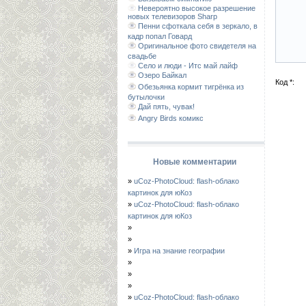
Невероятно высокое разрешение
новых телевизоров Sharp
Пенни сфоткала себя в зеркало, в
кадр попал Говард
Оригинальное фото свидетеля на
свадьбе
Село и люди - Итс май лайф
Озеро Байкал
Код *:
Обезьянка кормит тигрёнка из
бутылочки
Дай пять, чувак!
Angry Birds комикс
Новые комментарии
»
uCoz-PhotoCloud: flash-облако
картинок для юКоз
»
uCoz-PhotoCloud: flash-облако
картинок для юКоз
»
»
»
Игра на знание географии
»
»
»
»
uCoz-PhotoCloud: flash-облако