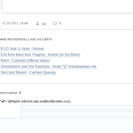
11.10.2011, 18:48
zet
0
жие материалы у нас на сайте:
R.I.O. feat. U-Jean - Animal
DJs from Mars feat. Fragma - Insane (In Da Brain)
INNA - Caliente (Official video)
Somewhere over the Rainbow - Israel "IZ" Kamakawiwo-ole
Skin and Maxim - Carmen Queasy
мментариев:
0
"all"> @import url(//zet.clan.su/bbc/bbcodes.css);