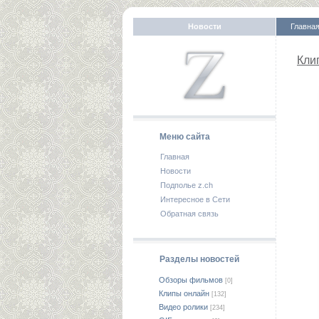
Новости
Главна
Кли
Меню сайта
Главная
Новости
Подполье z.ch
Интересное в Сети
Обратная связь
Разделы новостей
Обзоры фильмов
[0]
Клипы онлайн
[132]
Видео ролики
[234]