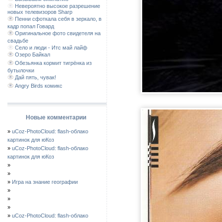
Невероятно высокое разрешение
новых телевизоров Sharp
Пенни сфоткала себя в зеркало, в
кадр попал Говард
Оригинальное фото свидетеля на
свадьбе
Село и люди - Итс май лайф
Озеро Байкал
Обезьянка кормит тигрёнка из
бутылочки
Дай пять, чувак!
Angry Birds комикс
Новые комментарии
»
uCoz-PhotoCloud: flash-облако
картинок для юКоз
»
uCoz-PhotoCloud: flash-облако
картинок для юКоз
»
»
»
Игра на знание географии
»
»
»
»
uCoz-PhotoCloud: flash-облако