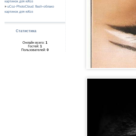
картинок для юКоз
»
uCoz-PhotoCloud: flash-облако
картинок для юКоз
Статистика
Онлайн всего:
1
Гостей:
1
Пользователей:
0