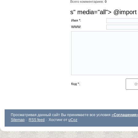
Всего комментариев:
0
s" media="all"> @import 
Имя *:
WWW:
Код *:
Просматривая данный сайт Вы принимаете все условия
«
Соглашения
Sitemap
·
RSS feed
·
Хостинг от
uCoz