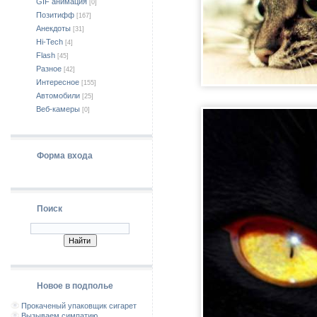
GIF анимация
[0]
Позитифф
[167]
Анекдоты
[31]
Hi-Tech
[4]
Flash
[45]
Разное
[42]
Интересное
[155]
Автомобили
[25]
Веб-камеры
[0]
Форма входа
Поиск
Новое в подполье
Прокаченый упаковщик сигарет
Вызываем симпатию